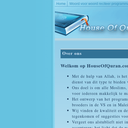
Home
Woord voor woord reciteer programm
Over ons
Welkom op HouseOfQuran.co
Met de hulp van Allah, is het
dienst van dit type te bieden
Ons doel is om alle Moslims,
voor iedereen makkelijk te m
Het ontwerp van het program
broeders in de VS en in Malei
Wij vinden de kwaliteit en de
tegenkomen of suggesties voor
Vergeet ons alstublieft niet
accepteren; het licht dat de