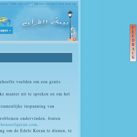
euws
Wie zijn wij?
Neem contact met ons op
ages
behoefte voelden om een gratis
ke manier uit te spreken en om het
ezamenlijke inspanning van
 problemen ondervinden, fouten
@houseofquran.com
.
ing om de Edele Koran te dienen, te