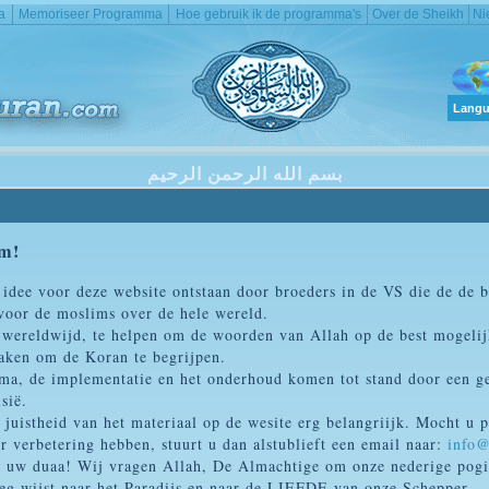
a
Memoriseer Programma
Hoe gebruik ik de programma's
Over de Sheikh
Ni
Langu
بسم الله الرحمن الرحيم
m!
 idee voor deze website ontstaan door broeders in de VS die de de 
 voor de moslims over de hele wereld.
 wereldwijd, te helpen om de woorden van Allah op de best mogelij
aken om de Koran te begrijpen.
ma, de implementatie en het onderhoud komen tot stand door een g
sië.
 juistheid van het materiaal op de wesite erg belangriijk. Mocht u
 verbetering hebben, stuurt u dan alstublieft een email naar:
info
 in uw duaa! Wij vragen Allah, De Almachtige om onze nederige pog
 weg wijst naar het Paradijs en naar de LIEFDE van onze Schepper.